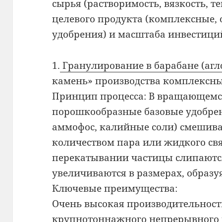
сырья (растворимость, вязкость, т
целевого продукта (комплексные,
удобрения) и масштаба инвестици
1.
Гранулирование в барабане (аг
камень» производства комплексн
Принцип процесса: В вращающемс
порошкообразные базовые удобрен
аммофос, калийные соли) смешив
количеством пара или жидкого св
перекатывании частицы слипаютс
увеличиваются в размерах, образу
Ключевые преимущества:
Очень высокая производительность
крупнотоннажного непрерывного 