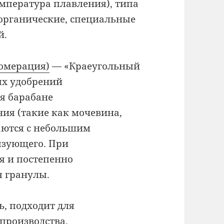
емпература плавления), типа
 органические, специальные
й.
ломерация)
— «Краеугольный
ых удобрений
я барабане
ия (такие как мочевина,
аются с небольшим
язующего. При
я и постепенно
я гранулы.
, подходит для
производства.