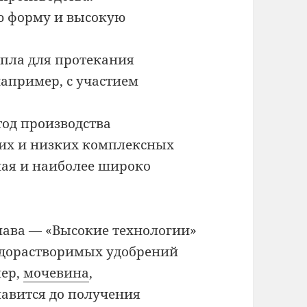
ю форму и высокую
пла для протекания
апример, с участием
од производства
их и низких комплексных
ная и наиболее широко
лава — «Высокие технологии»
одорастворимых удобрений
мер,
мочевина
,
лавится до получения