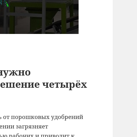
 нужно
Решение четырёх
ль от порошковых удобрений
сении загрязняет
ью рабочих и приводит к