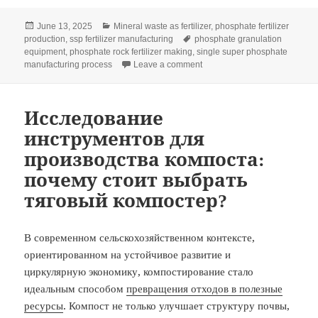
Posted
Categories
June 13, 2025
Mineral waste as fertilizer
,
phosphate fertilizer
on
Tags
production
,
ssp fertilizer manufacturing
phosphate granulation
equipment
,
phosphate rock fertilizer making
,
single super phosphate
on Choosing the Right Granula
manufacturing process
Leave a comment
Исследование
инструментов для
производства компоста:
почему стоит выбрать
тяговый компостер?
В современном сельскохозяйственном контексте,
ориентированном на устойчивое развитие и
циркулярную экономику, компостирование стало
идеальным способом
превращения отходов в полезные
ресурсы
. Компост не только улучшает структуру почвы,