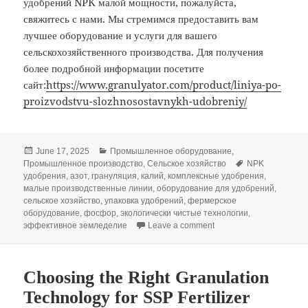
удобрений NPK малой мощности, пожалуйста,
свяжитесь с нами. Мы стремимся предоставить вам
лучшее оборудование и услуги для вашего
сельскохозяйственного производства. Для получения
более подробной информации посетите
сайт:
https://www.granulyator.com/product/liniya-po-
proizvodstvu-slozhnosostavnykh-udobreniy/
Posted
Categories
June 17, 2025
Промышленное оборудование
,
on
Tags
Промышленное производство
,
Сельское хозяйство
NPK
удобрения
,
азот
,
грануляция
,
калий
,
комплексные удобрения
,
малые производственные линии
,
оборудование для удобрений
,
сельское хозяйство
,
упаковка удобрений
,
фермерское
оборудование
,
фосфор
,
экологически чистые технологии
,
on Оборудование для 
эффективное земледелие
Leave a comment
Choosing the Right Granulation
Technology for SSP Fertilizer