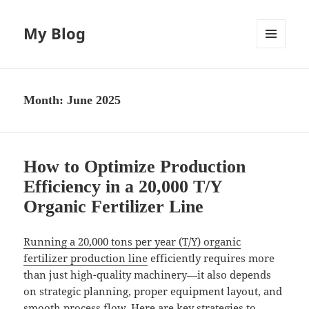
My Blog
MENU
AND
WIDGETS
Month:
June 2025
How to Optimize Production
Efficiency in a 20,000 T/Y
Organic Fertilizer Line
Running a 20,000 tons per year (T/Y) organic
fertilizer production line
efficiently requires more
than just high-quality machinery—it also depends
on strategic planning, proper equipment layout, and
smooth process flow. Here are key strategies to