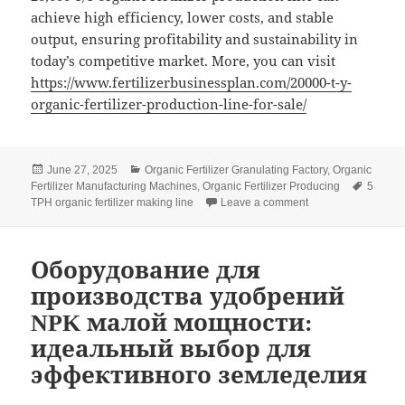
achieve high efficiency, lower costs, and stable
output, ensuring profitability and sustainability in
today’s competitive market. More, you can visit
https://www.fertilizerbusinessplan.com/20000-t-y-
organic-fertilizer-production-line-for-sale/
Posted
Categories
June 27, 2025
Organic Fertilizer Granulating Factory
,
Organic
on
Tags
Fertilizer Manufacturing Machines
,
Organic Fertilizer Producing
5
on How to Optimize 
TPH organic fertilizer making line
Leave a comment
Оборудование для
производства удобрений
NPK малой мощности:
идеальный выбор для
эффективного земледелия