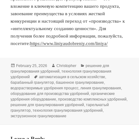
вложение в ключевую компетенцию вашего продукта,
завоевание преимущества в условиях жесткой
конкуренции и настоящий переход от «производства» к
«интеллектуальному созданию ценности». Для
получения более подробной информации, пожалуйста,
посетите:
https://www.liniyaudobreniy.com/liniya/
Posted
Author
Categories
February 25, 2026
Christopher
решение для
on
гранулирования удобрений
,
технология гранулирования
Tags
удобрений
автоматизация в сельском хозяйстве
,
барабанный гранулятор
,
башенное гранулирование
,
водорастворимые удобрения процесс
,
линия гранулирования
,
оборудование для производства удобрений
,
органические
удобрения оборудование
,
производство комплексных удобрений
,
решение для гранулирования удобрений
,
тарельчатый
гранулятор
,
технология гранулирования удобрений
,
экструзионное гранулирование
Leave a Reply