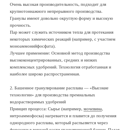
Очень высокая производительность, подходит для
крупнотоннажного непрерывного производства.
Гранулы имеют довольно округлую форму и высокую
прочность.
Пар может служить источником тепла для протекания
некоторых химических реакций (например, с участием
моноаммонийфосфата).
Лучшее применение: Основной метод производства
высококонцентрированных, средних и низких
комплексных удобрений. Технология отработанная и
наиболее широко распространенная.
2. Башенное гранулирование расплава — «Высокие
технологии» для производства премиальных
водорастворимых удобрений
Принцип процесса: Сырье (например,
мочевина
,
нитроаммофоска) нагревается и плавится до получения
однородного расплава, который распыляется через
форсунки в верхней части грануляционной башни. Падая