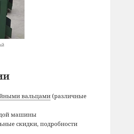
ой
ии
ойными вальцами
(различные
аждой машины
ьные скидки, подробности