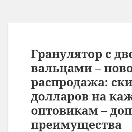
Гранулятор с д
вальцами – нов
распродажа: ски
долларов на ка
оптовикам – до
преимущества