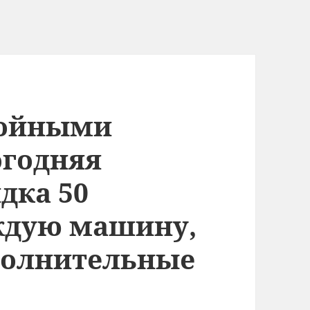
войными
огодняя
дка 50
ждую машину,
полнительные