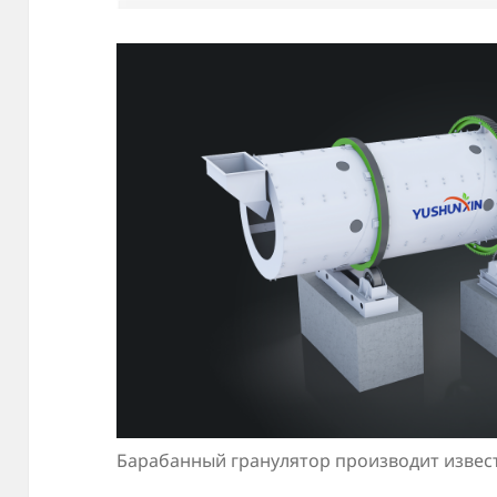
Барабанный гранулятор производит извес