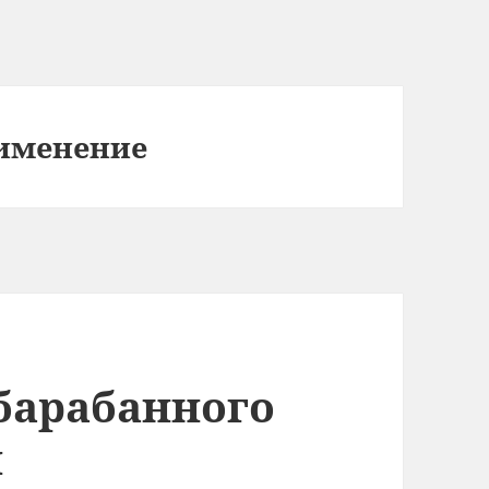
именение
барабанного
я