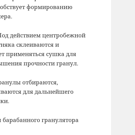
особствует формированию
ера.
 Под действием центробежной
тняка склеиваются и
т применяться сушка для
ышения прочности гранул.
гранулы отбираются,
ываются для дальнейшего
ки.
 барабанного гранулятора