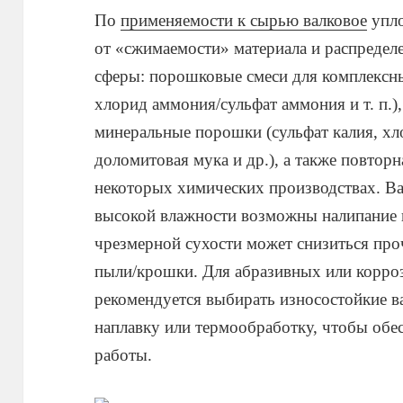
По
применяемости к сырью валковое
упло
от «сжимаемости» материала и распредел
сферы: порошковые смеси для комплексн
хлорид аммония/сульфат аммония и т. п.),
минеральные порошки (сульфат калия, хл
доломитовая мука и др.), а также повторн
некоторых химических производствах. В
высокой влажности возможны налипание н
чрезмерной сухости может снизиться про
пыли/крошки. Для абразивных или корро
рекомендуется выбирать износостойкие в
наплавку или термообработку, чтобы обес
работы.