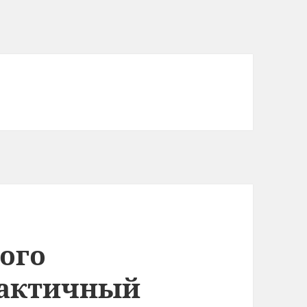
ого
рактичный