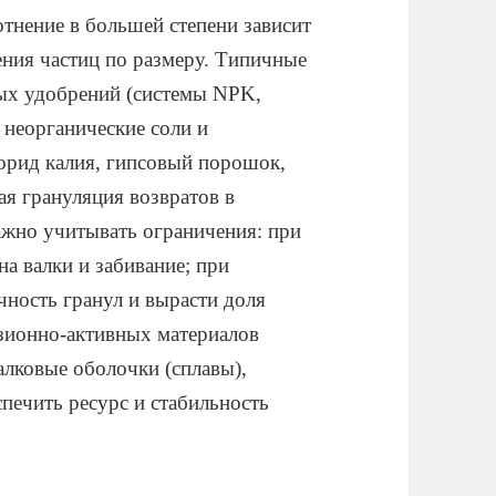
тнение в большей степени зависит
ения частиц по размеру. Типичные
ых удобрений (системы NPK,
 неорганические соли и
орид калия, гипсовый порошок,
ая грануляция возвратов в
ажно учитывать ограничения: при
а валки и забивание; при
чность гранул и вырасти доля
зионно-активных материалов
алковые оболочки (сплавы),
печить ресурс и стабильность