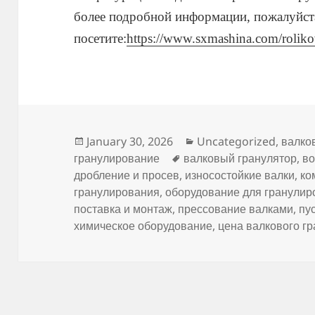
более подробной информации, пожалуйст
посетите:
https://www.sxmashina.com/roliko
Posted
Categories
January 30, 2026
Uncategorized
,
валко
on
Tags
гранулирование
валковый гранулятор
,
во
дробление и просев
,
износостойкие валки
,
ко
гранулирования
,
оборудование для гранулир
поставка и монтаж
,
прессование валками
,
пу
химическое оборудование
,
цена валкового г