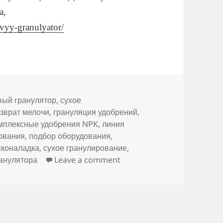
а,
vyy-granulyator/
вый гранулятор
,
сухое
зврат мелочи
,
грануляция удобрений
,
мплексные удобрения NPK
,
линия
ования
,
подбор оборудования
,
сконаладка
,
сухое гранулирование
,
on Продажа валкового гран
ранулятора
Leave a comment