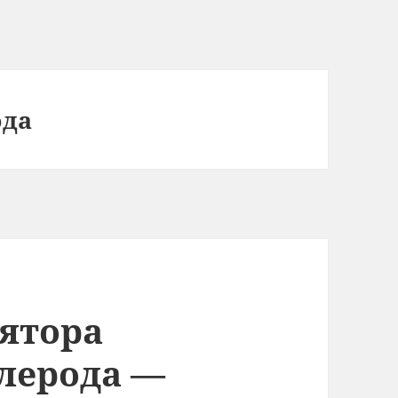
ода
ятора
глерода —