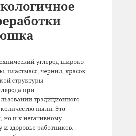
экологичное
реработки
рошка
ехнический углерод широко
ы, пластмасс, чернил, красок
лкой структуры
глерода при
ользовании традиционного
 количество пыли. Это
, но и к негативному
 и здоровье работников.