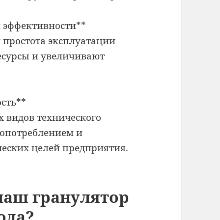
 эффективности**
 простота эксплуатации
есурсы и увеличивают
ость**
х видов технического
гопотреблением и
ческих целей предприятия.
наш гранулятор
ода?