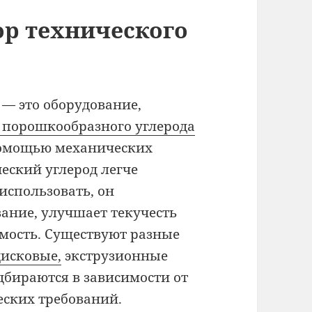
ор технического
 — это оборудование,
 порошкообразного углерода
омощью механических
еский углерод легче
использовать, он
ание, улучшает текучесть
имость. Существуют разные
дисковые,
экструзионные
дбираются в зависимости от
еских требований.