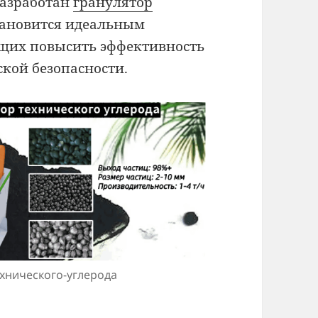
разработан
гранулятор
тановится идеальным
щих повысить эффективность
ской безопасности.
хнического-углерода