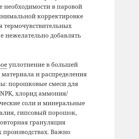
е необходимости в паровой
минимальной корректировке
ля термочувствительных
ые нежелательно добавлять
вое
уплотнение в большей
» материала и распределения
ры: порошковые смеси для
NPK, хлорид аммония/
нические соли и минеральные
калия, гипсовый порошок,
 повторная грануляция
х производствах. Важно