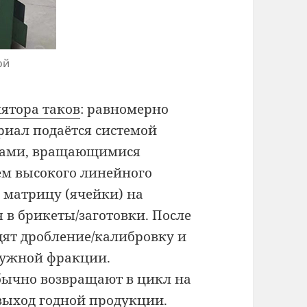
ой
ятора таков
: равномерно
иал подаётся системой
лками, вращающимися
ием высокого линейного
 матрицу (ячейки) на
 в брикеты/заготовки. После
дят дробление/калибровку и
нужной фракции.
бычно возвращают в цикл на
выход годной продукции.