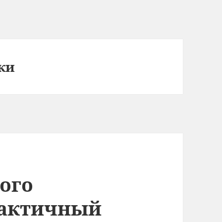
ки
ого
рактичный