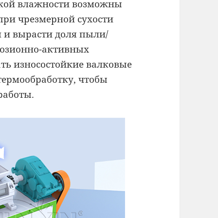
окой влажности возможны
при чрезмерной сухости
 и вырасти доля пыли/
розионно-активных
ть износостойкие валковые
термообработку, чтобы
работы.