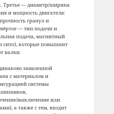
х. Третье — диаметр/ширина
ния и мощность двигателя:
прочность гранул и
вёртое — тип подачи и
ельная подача, магнитный
и сито), которые повышают
т валки.
одинаково заявленной
ана с материалом и
фигурацией системы
дшипников,
лючение/выключение или
ми), а также с тем, входит