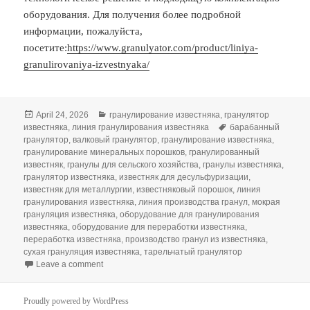
оборудования. Для получения более подробной
информации, пожалуйста,
посетите:
https://www.granulyator.com/product/liniya-
granulirovaniya-izvestnyaka/
Posted
Categories
April 24, 2026
гранулирование известняка
,
гранулятор
on
Tags
известняка
,
линия гранулирования известняка
барабанный
гранулятор
,
валковый гранулятор
,
гранулирование известняка
,
гранулирование минеральных порошков
,
гранулированный
известняк
,
гранулы для сельского хозяйства
,
гранулы известняка
,
гранулятор известняка
,
известняк для десульфуризации
,
известняк для металлургии
,
известняковый порошок
,
линия
гранулирования известняка
,
линия производства гранул
,
мокрая
грануляция известняка
,
оборудование для гранулирования
известняка
,
оборудование для переработки известняка
,
переработка известняка
,
производство гранул из известняка
,
сухая грануляция известняка
,
тарельчатый гранулятор
on Гранулирование известняка: ключевое решение
Leave a comment
Proudly powered by WordPress