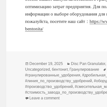
оптимизацию затрат предприятия. Для п
информации о выборе оборудования для 
пожалуйста, посетите наш сайт：
https://w
bentonita/
Posted
Categories
December 19, 2025
Disc Pan Granulator
on
Uncategorized
,
бентонит
,
Гранулирование
#гранулированные_удобрения
,
#дробильная
#линия_по_производству_удобрений
,
#обору
#производство_удобрений
,
#смесительная_
#стоимость_завода_по_производству_удобр
on Как выбрать гранулято
Leave a comment