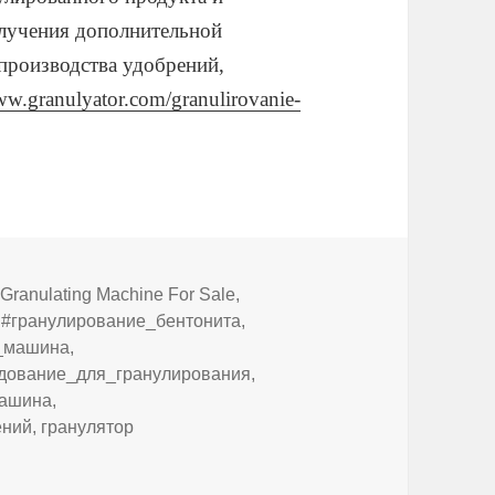
олучения дополнительной
производства удобрений,
ww.granulyator.com/granulirovanie-
,
Granulating Machine For Sale
,
Tags
#гранулирование_бентонита
,
_машина
,
дование_для_гранулирования
,
машина
,
ений
,
гранулятор
р для бентонита?