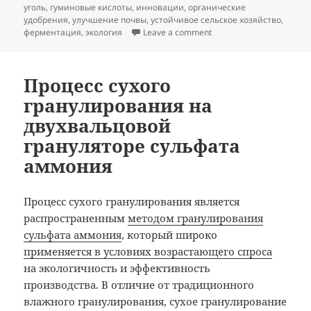
уголь
,
гуминовые кислоты
,
инновации
,
органические
удобрения
,
улучшение почвы
,
устойчивое сельское хозяйство
,
on Оборудование для пр
ферментация
,
экология
Leave a comment
Процесс сухого
гранулирования на
двухвальцовой
грануляторе сульфата
аммония
Процесс сухого гранулирования является
распространенным
методом гранулирования
сульфата аммония
, который широко
применяется в условиях возрастающего спроса
на экологичность и эффективность
производства. В отличие от традиционного
влажного гранулирования, сухое гранулирование