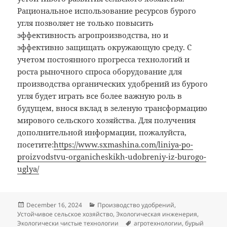
Рациональное использование ресурсов бурого
угля позволяет не только повысить
эффективность агропроизводства, но и
эффективно защищать окружающую среду. С
учетом постоянного прогресса технологий и
роста рыночного спроса оборудование для
производства органических удобрений из бурого
угля будет играть все более важную роль в
будущем, внося вклад в зеленую трансформацию
мирового сельского хозяйства. Для получения
дополнительной информации, пожалуйста,
посетите:
https://www.sxmashina.com/liniya-po-
proizvodstvu-organicheskikh-udobreniy-iz-burogo-
uglya/
Posted
Categories
December 16, 2024
Производство удобрений
,
on
Устойчивое сельское хозяйство
,
Экологическая инженерия
,
Tags
Экологически чистые технологии
агротехнологии
,
бурый