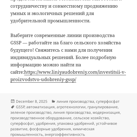
сотрудничеству и совместному продвижению
умных и экологичных решений для
удобрительной промышленности.
Выберите современные линии производства
GSSP — работайте на благо сельского хозяйства
будущего! Свяжитесь с нами для получения
индивидуальных решений. Более подробную
информацию можно найти на
сайте:
https://www.liniyaudobreniy.com/investitsii-v-
proizvodstvo-udobreniy-gssp/
Posted
Categories
December 8, 2025
линия производства
,
суперфосфат
on
Tags
GSSP
,
автоматизация
,
агротехнологии
,
гранулирование
,
зеленое производство
,
линия производства
,
модернизация
,
производственное оборудование
,
сельское хозяйство
,
суперфосфат
,
удобрения
,
упаковка удобрений
,
устойчивое
развитие
,
фосфорные удобрения
,
химическая
промышленность
,
энергоэффективность