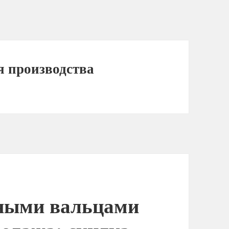
я производства
йными вальцами