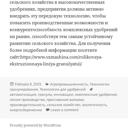
сельского хозяйства в высококачественных
удобрениях, предприятия должны активно
внедрять эту передовую технологию, чтобы
повысить производственные возможности и
конкурентоспособность комплексных удобрений
на рынке, способствуя тем самым устойчивому
развитию сельского хозяйства. Для получения
более подробной информации посетите
сайт:https://www.sxmashina.com/rolikovaya-
ekstruzionnaya-liniya-granulyatsii/
Posted
Categories
February 8, 2025
Агропромышленность
,
Технологии
on
Tags
гранулирования
,
Технологии для удобрений
автоматизация
,
гранулы
,
инновации
,
комплексные удобрения
,
линия производства
,
прессование валками
,
производительность
,
сельское хозяйство
,
экологичность
,
on Применимость линии про
энергосбережение
Leave a comment
Proudly powered by WordPress