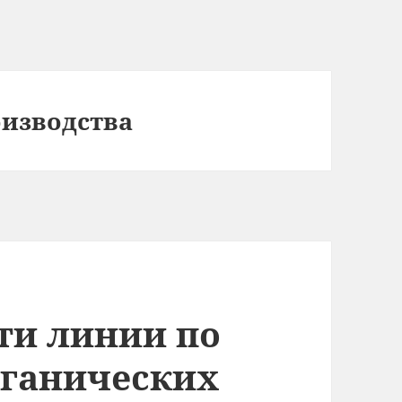
оизводства
ти линии по
рганических