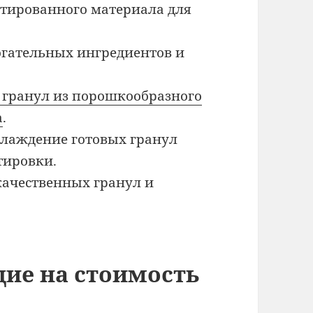
нтированного материала для
огательных ингредиентов и
гранул из порошкообразного
а
.
хлаждение готовых гранул
тировки.
 качественных гранул и
ие на стоимость