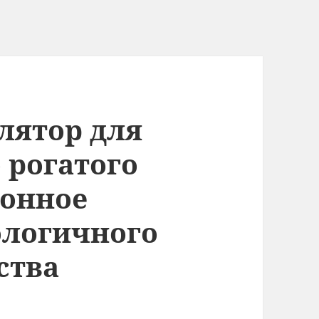
лятор для
 рогатого
ионное
ологичного
ства