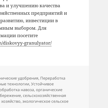
тва и улучшению качества
озяйственных предприятий и
 развитию, инвестиции в
умным выбором. Для
рмации посетите
m/diskovyy-granulyator/
ories
нические удобрения
,
Переработка
ные технологии
,
Устойчивое
обработка навоза
,
органические
сбережение
,
сельскохозяйственная
 хозяйство
,
экологическое сельское