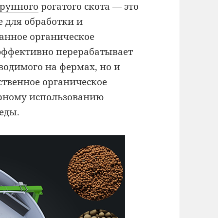
крупного
рогатого скота — это
 для обработки и
анное органическое
 эффективно перерабатывает
водимого на фермах, но и
ственное органическое
орному использованию
еды.