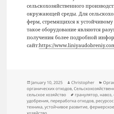
сельскохозяйственного производс
окружающей среды. Для сельскох
ферм, стремящихся к устойчивому
такое оборудование являются раз
получения более подробной инфо
сайт:
https://www.liniyaudobreniy.co
Posted
Author
Categ
January 10, 2025
Christopher
Орга
on
органических отходов
,
Сельскохозяйствен
Tags
сельское хозяйство
гранулятор
,
навоз
,
удобрения
,
переработка отходов
,
ресурсо
техника
,
устойчивое развитие
,
фермерское
хозяйство