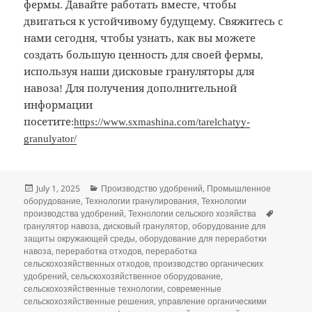
фермы. Давайте работать вместе, чтобы
двигаться к устойчивому будущему. Свяжитесь с
нами сегодня, чтобы узнать, как вы можете
создать большую ценность для своей фермы,
используя наши дисковые грануляторы для
навоза! Для получения дополнительной
информации
посетите:
https://www.sxmashina.com/tarelchatyy-
granulyator/
Posted
Categories
July 1, 2025
Производство удобрений
,
Промышленное
on
оборудование
,
Технологии гранулирования
,
Технологии
Tags
производства удобрений
,
Технологии сельского хозяйства
гранулятор навоза
,
дисковый гранулятор
,
оборудование для
защиты окружающей среды
,
оборудование для переработки
навоза
,
переработка отходов
,
переработка
сельскохозяйственных отходов
,
производство органических
удобрений
,
сельскохозяйственное оборудование
,
сельскохозяйственные технологии
,
современные
сельскохозяйственные решения
,
управление органическими