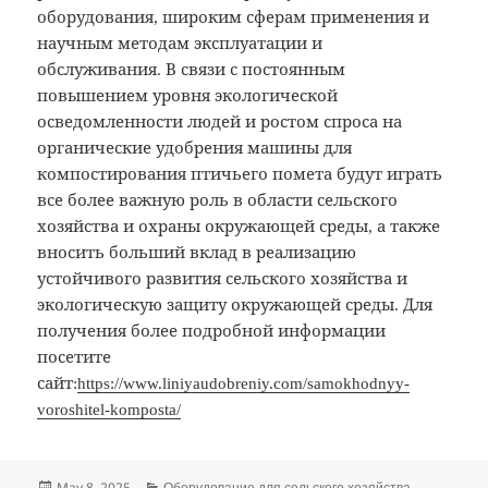
оборудования, широким сферам применения и
научным методам эксплуатации и
обслуживания. В связи с постоянным
повышением уровня экологической
осведомленности людей и ростом спроса на
органические удобрения машины для
компостирования птичьего помета будут играть
все более важную роль в области сельского
хозяйства и охраны окружающей среды, а также
вносить больший вклад в реализацию
устойчивого развития сельского хозяйства и
экологическую защиту окружающей среды. Для
получения более подробной информации
посетите
сайт:
https://www.liniyaudobreniy.com/samokhodnyy-
voroshitel-komposta/
Posted
Categories
May 8, 2025
Оборудование для сельского хозяйства
,