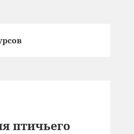
урсов
я птичьего