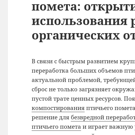
помета: открыт
использования 
органических о
В связи с быстрым развитием круп
переработка больших объемов пти
актуальной проблемой, требующе
сброс не только загрязняет окруж
пустой трате ценных ресурсов. По
компостирования
птичьего помета
решение для
безвредной перерабо
птичьего помета
и играет важную