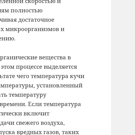
еленной скоростью и
лиям полностью
ечивая достаточное
ых микроорганизмов и
ению.
рганические вещества в
 этом процессе выделяется
льтате чего температура кучи
емпературы, установленный
ать температуру
времени. Если температура
тически включит
дачи свежего воздуха,
уска вредных газов, таких