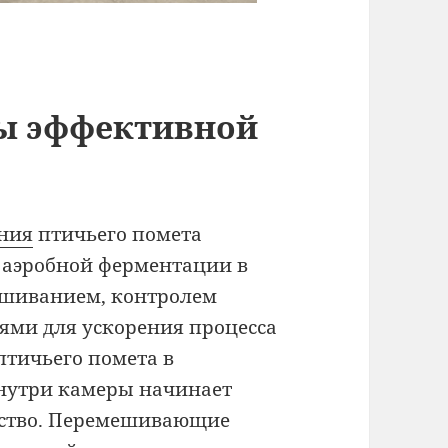
ы эффективной
ния
птичьего помета
 аэробной ферментации в
ешиванием, контролем
ями для ускорения процесса
птичьего помета в
внутри камеры начинает
йство. Перемешивающие