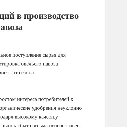
ций в производство
навоза
льное поступление сырья для
ртировка овечьего навоза
исят от сезона.
ростом интереса потребителей к
 органические удобрения неуклонно
годаря высокому качеству
 рынок сбыта весьма перспективен.