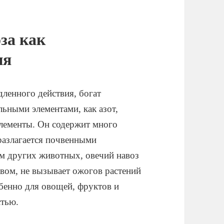
за как
ия
дленного действия, богат
ьными элементами, как азот,
элементы. Он содержит много
 разлагается почвенными
м других животных, овечий навоз
авом, не вызывает ожогов растений
обенно для овощей, фруктов и
стью.